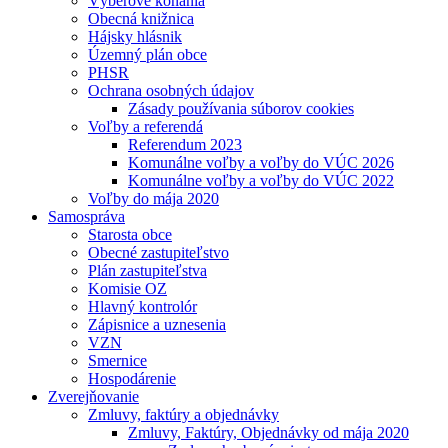
Výberové konania
Obecná knižnica
Hájsky hlásnik
Územný plán obce
PHSR
Ochrana osobných údajov
Zásady používania súborov cookies
Voľby a referendá
Referendum 2023
Komunálne voľby a voľby do VÚC 2026
Komunálne voľby a voľby do VÚC 2022
Voľby do mája 2020
Samospráva
Starosta obce
Obecné zastupiteľstvo
Plán zastupiteľstva
Komisie OZ
Hlavný kontrolór
Zápisnice a uznesenia
VZN
Smernice
Hospodárenie
Zverejňovanie
Zmluvy, faktúry a objednávky
Zmluvy, Faktúry, Objednávky od mája 2020