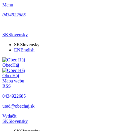
Menu
0434922685
.
SK
Slovensky
SK
Slovensky
EN
English
Obec
Háj
Obec
Háj
Mapa webu
RSS
0434922685
urad@obechaj.sk
Vytlačiť
SK
Slovensky