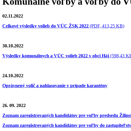
Komunálne voľby a voľby do 
02.11.2022
Celkové výsledky volieb do VÚC ŽSK 2022
(PDF, 413,25 KB)
30.10.2022
Výsledky komunálnych a VÚC volieb 2022 v obci Háj
(598,43 K
24.10.2022
Oprávnený volič a nahlasovanie v prípade karantény
26. 09. 2022
Zoznam zaregistrovaných kandidátov pre voľby predsedu Žilin
Zoznam zaregistrovaných kandidátov pre voľby do zastupiteľst