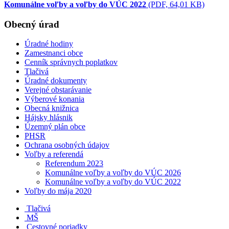
Komunálne voľby a voľby do VÚC 2022
(PDF, 64,01 KB)
Obecný úrad
Úradné hodiny
Zamestnanci obce
Cenník správnych poplatkov
Tlačivá
Úradné dokumenty
Verejné obstarávanie
Výberové konania
Obecná knižnica
Hájsky hlásnik
Územný plán obce
PHSR
Ochrana osobných údajov
Voľby a referendá
Referendum 2023
Komunálne voľby a voľby do VÚC 2026
Komunálne voľby a voľby do VÚC 2022
Voľby do mája 2020
Tlačivá
MŠ
Cestovné poriadky