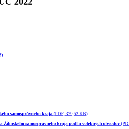
VÚC 2022
B)
ského samosprávneho kraja
(PDF, 379,52 KB)
va Žilinského samosprávneho kraja podľa volebných obvodov
(PDF