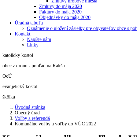
Zmluvy hrobové miesta
Zmluvy do mája 2020
Faktúry do mája 2020
Objednávky do mája 2020
Úradná tabuľa
Oznámenie o uložení zásielky pre obyvateľov obce s po
Kontakt
Napíšte nám
Linky
katolícky kostol
obec z dronu - pohľad na Rakšu
OcÚ
evanjelický kostol
škôlka
Úvodná stránka
Obecný úrad
Voľby a referendá
Komunálne voľby a voľby do VÚC 2022