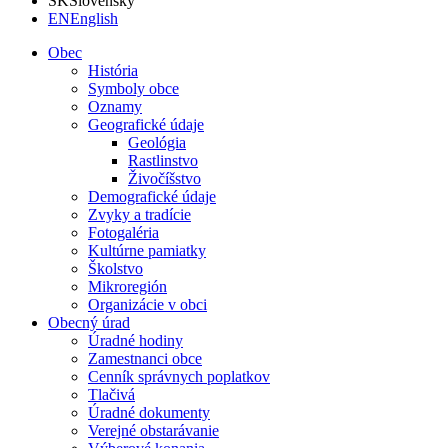
SK
Slovensky
EN
English
Obec
História
Symboly obce
Oznamy
Geografické údaje
Geológia
Rastlinstvo
Živočíšstvo
Demografické údaje
Zvyky a tradície
Fotogaléria
Kultúrne pamiatky
Školstvo
Mikroregión
Organizácie v obci
Obecný úrad
Úradné hodiny
Zamestnanci obce
Cenník správnych poplatkov
Tlačivá
Úradné dokumenty
Verejné obstarávanie