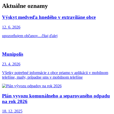
Aktuálne oznamy
Výskyt medveďa hnedého v extraviláne obce
12. 6.
2026
upozorňujem občanov....čítaj ďalej
Munipolis
23. 4.
2026
Všetky potrebné informácie z obce priamo v aplikácii v mobilnom
telefóne, maily, prípadne sms v mobilnom telefóne
Plán vyvozu komunálneho a separovaného odpadu
na rok 2026
18. 12.
2025