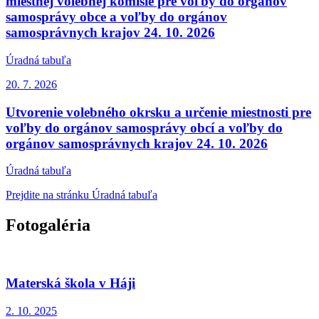
miestnej volebnej komisie pre voľby do orgánov
samosprávy obce a voľby do orgánov
samosprávnych krajov 24. 10. 2026
Úradná tabuľa
20. 7.
2026
Utvorenie volebného okrsku a určenie miestnosti pre
voľby do orgánov samosprávy obcí a voľby do
orgánov samosprávnych krajov 24. 10. 2026
Úradná tabuľa
Prejdite na stránku Úradná tabuľa
Fotogaléria
Materská škola v Háji
2. 10.
2025