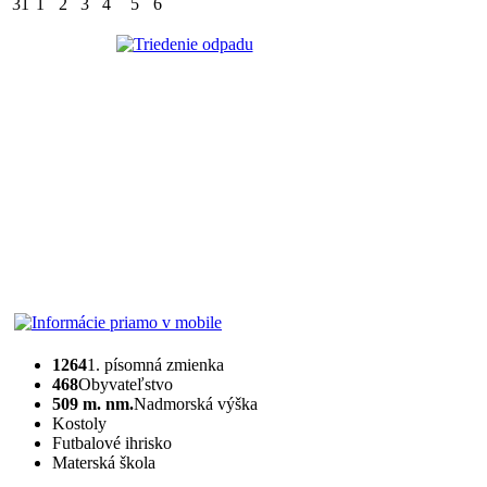
31
1
2
3
4
5
6
1264
1. písomná zmienka
468
Obyvateľstvo
509 m. nm.
Nadmorská výška
Kostoly
Futbalové ihrisko
Materská škola