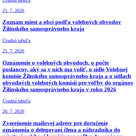
Úradná tabuľa
21. 7.
2026
Zoznam miest a obcí podľa volebných obvodov
Žilinského samosprávneho kraja
Úradná tabuľa
21. 7.
2026
Oznámenie o volebných obvodoch, o počte
poslancov, aký sa v nich ma voliť, o sídle Volebnej
komisie Žilnského samosprávneho kraja a o sídlach
obvodných volebných komisií pre voľby do orgánov
Žilinského samosprávneho kraja v roku 2026
Úradná tabuľa
20. 7.
2026
Zverejnenie mailovej adresy pre doručenie
oznámenia o delegovaní člena a náhradníka do