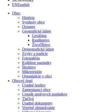
SK
Slovensky
EN
English
Obec
História
Symboly obce
Oznamy
Geografické údaje
Geológia
Rastlinstvo
Živočíšstvo
Demografické údaje
Zvyky a tradície
Fotogaléria
Kultúrne pamiatky
Školstvo
Mikroregión
Organizácie v obci
Obecný úrad
Úradné hodiny
Zamestnanci obce
Cenník správnych poplatkov
Tlačivá
Úradné dokumenty
Verejné obstarávanie