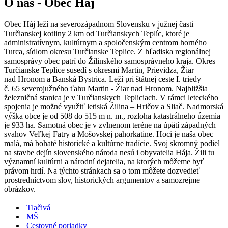
O nás - Obec Háj
Obec Háj leží na severozápadnom Slovensku v južnej časti
Turčianskej kotliny 2 km od Turčianskych Teplíc, ktoré je
administratívnym, kultúrnym a spoločenským centrom horného
Turca, sídlom okresu Turčianske Teplice. Z hľadiska regionálnej
samosprávy obec patrí do Žilinského samosprávneho kraja. Okres
Turčianske Teplice susedí s okresmi Martin, Prievidza, Žiar
nad Hronom a Banská Bystrica. Leží pri štátnej ceste I. triedy
č. 65 severojužného ťahu Martin - Žiar nad Hronom. Najbližšia
železničná stanica je v Turčianskych Tepliciach. V rámci leteckého
spojenia je možné využiť letiská Žilina – Hričov a Sliač. Nadmorská
výška obce je od 508 do 515 m n. m., rozloha katastrálneho územia
je 933 ha. Samotná obec je v zvlnenom teréne na úpätí západných
svahov Veľkej Fatry a Mošovskej pahorkatine. Hoci je naša obec
malá, má bohaté historické a kultúrne tradície. Svoj skromný podiel
na stavbe dejín slovenského národa nesú i obyvatelia Hája. Žili tu
významní kultúrni a národní dejatelia, na ktorých môžeme byť
právom hrdí. Na týchto stránkach sa o tom môžete dozvedieť
prostredníctvom slov, historických argumentov a samozrejme
obrázkov.
Tlačivá
MŠ
Cestovné poriadky