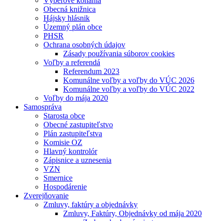
Výberové konania
Obecná knižnica
Hájsky hlásnik
Územný plán obce
PHSR
Ochrana osobných údajov
Zásady používania súborov cookies
Voľby a referendá
Referendum 2023
Komunálne voľby a voľby do VÚC 2026
Komunálne voľby a voľby do VÚC 2022
Voľby do mája 2020
Samospráva
Starosta obce
Obecné zastupiteľstvo
Plán zastupiteľstva
Komisie OZ
Hlavný kontrolór
Zápisnice a uznesenia
VZN
Smernice
Hospodárenie
Zverejňovanie
Zmluvy, faktúry a objednávky
Zmluvy, Faktúry, Objednávky od mája 2020