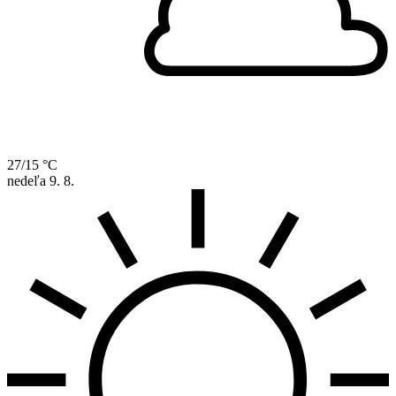
27/15 °C
nedeľa
9. 8.