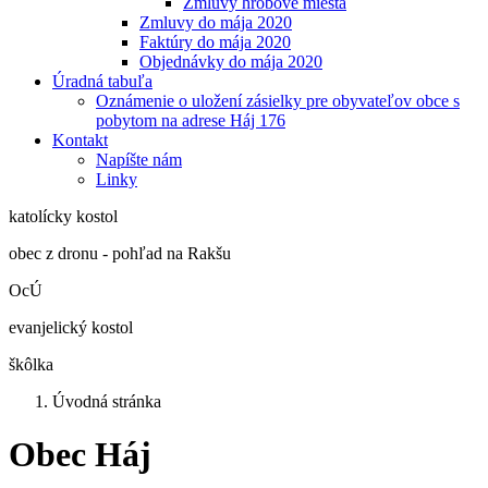
Zmluvy hrobové miesta
Zmluvy do mája 2020
Faktúry do mája 2020
Objednávky do mája 2020
Úradná tabuľa
Oznámenie o uložení zásielky pre obyvateľov obce s
pobytom na adrese Háj 176
Kontakt
Napíšte nám
Linky
katolícky kostol
obec z dronu - pohľad na Rakšu
OcÚ
evanjelický kostol
škôlka
Úvodná stránka
Obec Háj