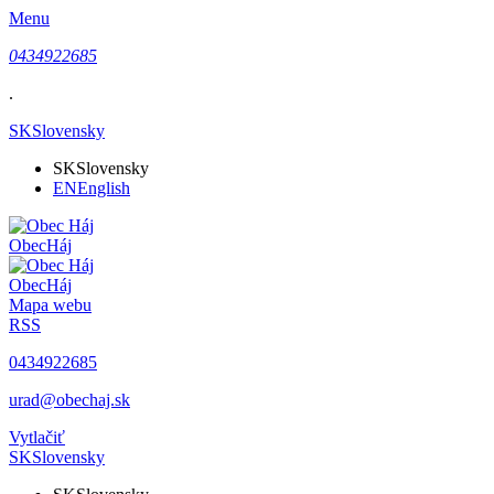
Menu
0434922685
.
SK
Slovensky
SK
Slovensky
EN
English
Obec
Háj
Obec
Háj
Mapa webu
RSS
0434922685
urad@obechaj.sk
Vytlačiť
SK
Slovensky