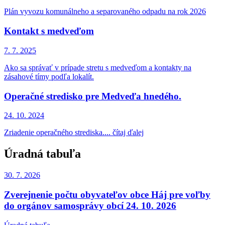
Plán vyvozu komunálneho a separovaného odpadu na rok 2026
Kontakt s medveďom
7. 7.
2025
Ako sa správať v prípade stretu s medveďom a kontakty na
zásahové tímy podľa lokalít.
Operačné stredisko pre Medveďa hnedého.
24. 10.
2024
Zriadenie operačného strediska.... čítaj ďalej
Úradná tabuľa
30. 7.
2026
Zverejnenie počtu obyvateľov obce Háj pre voľby
do orgánov samosprávy obcí 24. 10. 2026