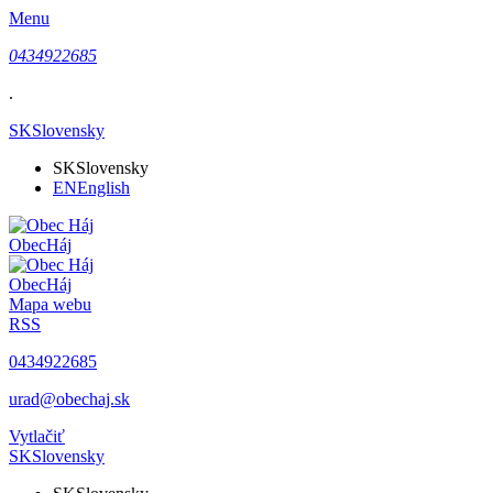
Menu
0434922685
.
SK
Slovensky
SK
Slovensky
EN
English
Obec
Háj
Obec
Háj
Mapa webu
RSS
0434922685
urad@obechaj.sk
Vytlačiť
SK
Slovensky