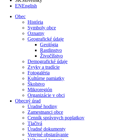
SK
Slovensky
EN
English
Obec
História
Symboly obce
Oznamy
Geografické údaje
Geológia
Rastlinstvo
Živočíšstvo
Demografické údaje
Zvyky a tradície
Fotogaléria
Kultúrne pamiatky
Školstvo
Mikroregión
Organizácie v obci
Obecný úrad
Úradné hodiny
Zamestnanci obce
Cenník správnych poplatkov
Tlačivá
Úradné dokumenty
Verejné obstarávanie