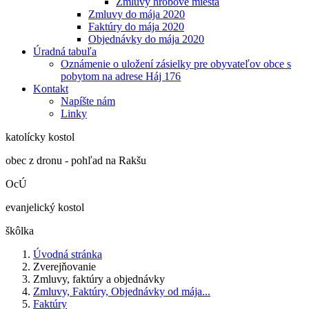
Zmluvy hrobové miesta
Zmluvy do mája 2020
Faktúry do mája 2020
Objednávky do mája 2020
Úradná tabuľa
Oznámenie o uložení zásielky pre obyvateľov obce s
pobytom na adrese Háj 176
Kontakt
Napíšte nám
Linky
katolícky kostol
obec z dronu - pohľad na Rakšu
OcÚ
evanjelický kostol
škôlka
Úvodná stránka
Zverejňovanie
Zmluvy, faktúry a objednávky
Zmluvy, Faktúry, Objednávky od mája...
Faktúry