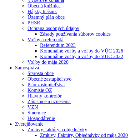
Výberové konania
Obecná knižnica
Hájsky hlásnik
Územný plán obce
PHSR
Ochrana osobných údajov
Zásady používania súborov cookies
Voľby a referendá
Referendum 2023
Komunálne voľby a voľby do VÚC 2026
Komunálne voľby a voľby do VÚC 2022
Voľby do mája 2020
Samospráva
Starosta obce
Obecné zastupiteľstvo
Plán zastupiteľstva
Komisie OZ
Hlavný kontrolór
Zápisnice a uznesenia
VZN
Smernice
Hospodárenie
Zverejňovanie
Zmluvy, faktúry a objednávky
Zmluvy, Faktúry, Objednávky od mája 2020