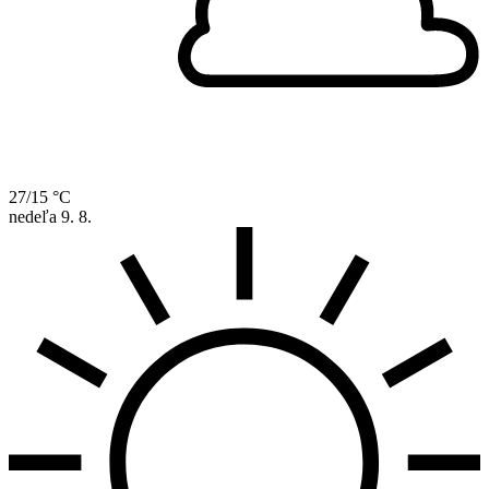
27/15 °C
nedeľa
9. 8.