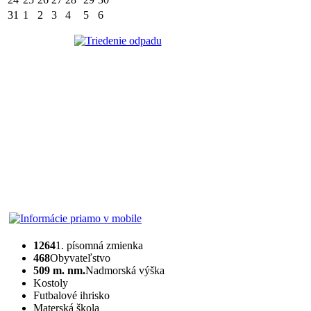
31
1
2
3
4
5
6
1264
1. písomná zmienka
468
Obyvateľstvo
509 m. nm.
Nadmorská výška
Kostoly
Futbalové ihrisko
Materská škola