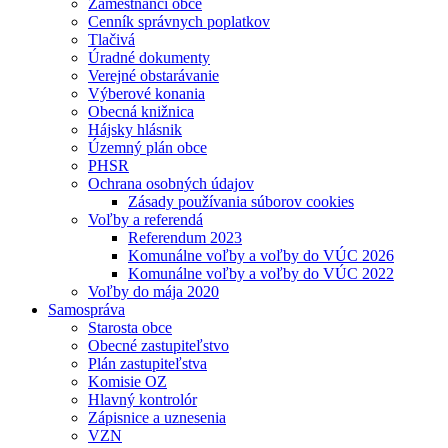
Zamestnanci obce
Cenník správnych poplatkov
Tlačivá
Úradné dokumenty
Verejné obstarávanie
Výberové konania
Obecná knižnica
Hájsky hlásnik
Územný plán obce
PHSR
Ochrana osobných údajov
Zásady používania súborov cookies
Voľby a referendá
Referendum 2023
Komunálne voľby a voľby do VÚC 2026
Komunálne voľby a voľby do VÚC 2022
Voľby do mája 2020
Samospráva
Starosta obce
Obecné zastupiteľstvo
Plán zastupiteľstva
Komisie OZ
Hlavný kontrolór
Zápisnice a uznesenia
VZN