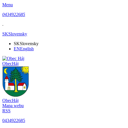
Menu
0434922685
.
SK
Slovensky
SK
Slovensky
EN
English
Obec
Háj
Obec
Háj
Mapa webu
RSS
0434922685