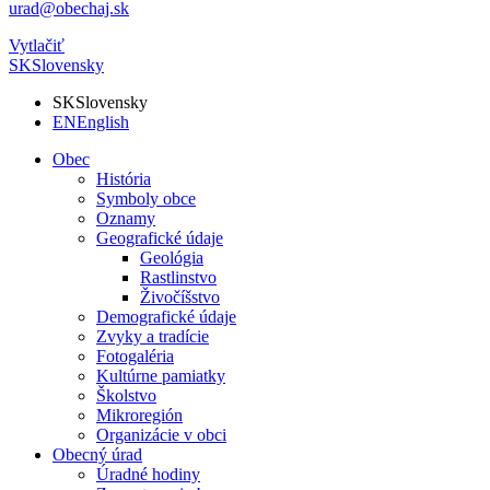
urad@obechaj.sk
Vytlačiť
SK
Slovensky
SK
Slovensky
EN
English
Obec
História
Symboly obce
Oznamy
Geografické údaje
Geológia
Rastlinstvo
Živočíšstvo
Demografické údaje
Zvyky a tradície
Fotogaléria
Kultúrne pamiatky
Školstvo
Mikroregión
Organizácie v obci
Obecný úrad
Úradné hodiny