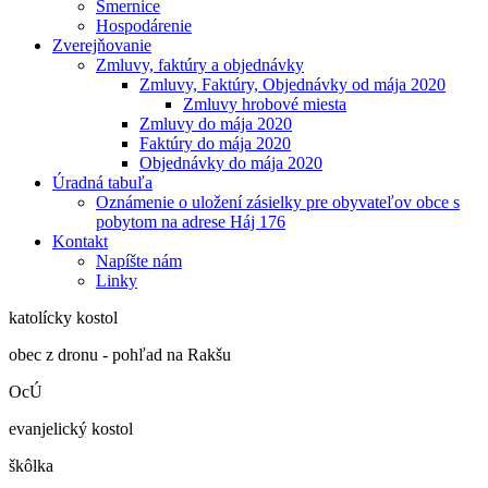
Smernice
Hospodárenie
Zverejňovanie
Zmluvy, faktúry a objednávky
Zmluvy, Faktúry, Objednávky od mája 2020
Zmluvy hrobové miesta
Zmluvy do mája 2020
Faktúry do mája 2020
Objednávky do mája 2020
Úradná tabuľa
Oznámenie o uložení zásielky pre obyvateľov obce s
pobytom na adrese Háj 176
Kontakt
Napíšte nám
Linky
katolícky kostol
obec z dronu - pohľad na Rakšu
OcÚ
evanjelický kostol
škôlka